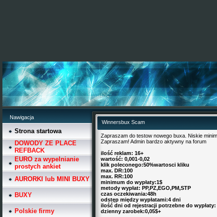
Nawigacja
Winnersbux Scam
Strona startowa
Zapraszam do testow nowego buxa. Niskie minimum
Zapraszam! Admin bardzo aktywny na forum
DOWODY ZE PLACE
REFBACK
ilość reklam: 16+
EURO za wypelnianie
wartość: 0,001-0,02
klik poleconego:50%wartosci kliku
prostych ankiet
max. DR:100
max. RR:100
AURORKI lub MINI BUXY
minimum do wypłaty:1$
metody wypłat: PP,PZ,EGO,PM,STP
czas oczekiwania:48h
BUXY
odstęp między wypłatami:4 dni
ilość dni od rejestracji potrzebne do wypłaty:
Polskie firmy
dzienny zarobek:0,05$+