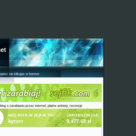
net
isz sie klikajac w banner.