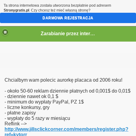
Ta strona internetowa została utworzona bezpłatnie pod adresem
Stronygratis.pl
. Czy chcesz też mieć własną stronę?
DARMOWA REJESTRACJA
Zarabianie przez internet
kiet
Chcialbym wam polecic aurorkę placaca od 2006 roku!
- około 50-60 reklam dziennie płatnych od 0,001$ do 0,01$
- dziennie nawet ok 0,1 $
- minimum do wypłaty PayPal, PZ 1$
- liczne konkursy, gry
- płatne zapisy
- wypłaty do 5 razy w miesiącu
Reflink -->
http://www.jillsclickcorner.com/members/register.php?
ref=kytorr