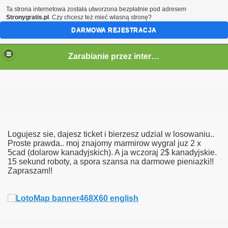
Ta strona internetowa została utworzona bezpłatnie pod adresem
Stronygratis.pl
. Czy chcesz też mieć własną stronę?
DARMOWA REJESTRACJA
Zarabianie przez internet
kiet
Logujesz sie, dajesz ticket i bierzesz udzial w losowaniu..
Proste prawda.. moj znajomy marmirow wygral juz 2 x
5cad (dolarow kanadyjskich). A ja wczoraj 2$ kanadyjskie.
15 sekund roboty, a spora szansa na darmowe pieniazki!!
Zapraszam!!