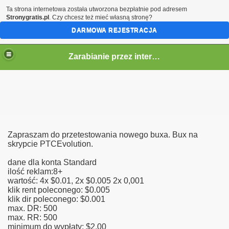
Ta strona internetowa została utworzona bezpłatnie pod adresem
Stronygratis.pl
. Czy chcesz też mieć własną stronę?
DARMOWA REJESTRACJA
Zarabianie przez internet
kiet
Zapraszam do przetestowania nowego buxa. Bux na
skrypcie PTCEvolution.
dane dla konta Standard
ilość reklam:8+
wartość: 4x $0.01, 2x $0.005 2x 0,001
klik rent poleconego: $0.005
klik dir poleconego: $0.001
max. DR: 500
max. RR: 500
minimum do wypłaty: $2.00