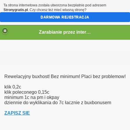
Ta strona internetowa została utworzona bezpłatnie pod adresem
Stronygratis.pl
. Czy chcesz też mieć własną stronę?
DARMOWA REJESTRACJA
Zarabianie przez internet
kiet
Rewelacyjny buxhost! Bez minimum! Placi bez problemow!
klik 0,2c
klik poleconego 0,15c
minimum 1c na pm i okpay
dziennie do wyklikania do 7c łacznie z buxbonusem
ZAPISZ SIE