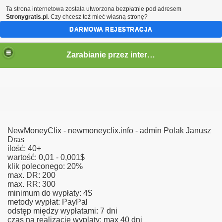
Ta strona internetowa została utworzona bezpłatnie pod adresem
Stronygratis.pl
. Czy chcesz też mieć własną stronę?
DARMOWA REJESTRACJA
Zarabianie przez internet
kiet
NewMoneyClix - newmoneyclix.info - admin Polak Janusz
Dras
ilość: 40+
wartość: 0,01 - 0,001$
klik poleconego: 20%
max. DR: 200
max. RR: 300
minimum do wypłaty: 4$
metody wypłat: PayPal
odstęp między wypłatami: 7 dni
czas na realizacje wyplaty: max 40 dni