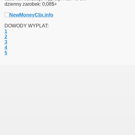
dzienny zarobek: 0,08$+
DOWODY WYPLAT:
1
2
3
4
5